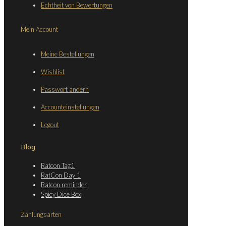
Echtheit von Bewertungen
Mein Account
Meine Bestellungen
Wishlist
Passwort ändern
Accounteinstellungen
Logout
Blog:
Ratcon Tag1
RatCon Day 1
Ratcon reminder
Spicy Dice Box
Zahlungsarten