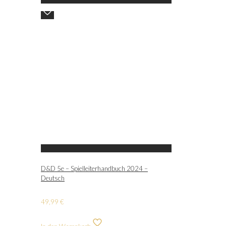
D&D 5e – Spielleiterhandbuch 2024 –
Deutsch
49,99
€