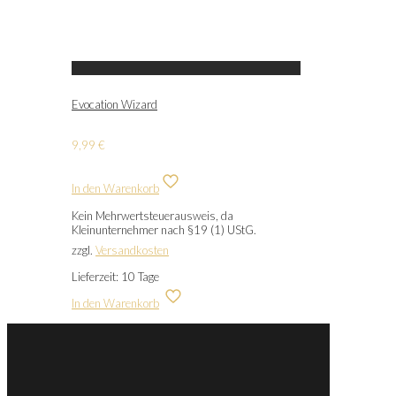
Evocation Wizard
9,99
€
In den Warenkorb
Kein Mehrwertsteuerausweis, da
Kleinunternehmer nach §19 (1) UStG.
zzgl.
Versandkosten
Lieferzeit:
10 Tage
In den Warenkorb