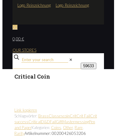
0
0
0,00 €
OUR STORES
✕
Critical Coin
Link kopieren
Schlagwörter:
Brass
Classes
coin
Crit
Crit Fail
Crit
success
Critical
D&D
Fail
Gift
Master
messing
Pen
and Paper
Kategorien:
Coins
,
Other
,
Rare
,
Rarity
Artikelnummer:
00200426053206