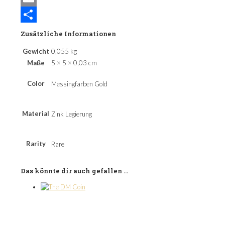
Email
Teilen
Zusätzliche Informationen
Gewicht
0,055 kg
Maße
5 × 5 × 0,03 cm
Color
Messingfarben Gold
Material
Zink Legierung
Rarity
Rare
Das könnte dir auch gefallen …