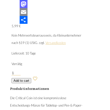
Facebook
Mastodon
Email
5,99
€
Teilen
Kein Mehrwertsteuerausweis, da Kleinunternehmer
nach §19 (1) UStG.
zzgl.
Versandkosten
Lieferzeit:
10 Tage
Vorrätig
Critical
Coin
Add to cart
Menge
Produktinformationen
Die Critical Coin ist eine kompromisslose
Entscheidungs-Münze für Tabletop- und Pen-&-Paper-