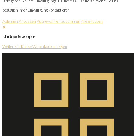
Bitte geben Sie Ihre Einwilligungs-ID und das Datum an, wenn Sie uns
bezüglich Ihrer Einwilligung kontaktieren.
Ablehnen
Anpassen
Ausgewählten zustimmen
Alle erlauben
✕
Einkaufswagen
Weiter zur Kasse
Warenkorb anzeigen