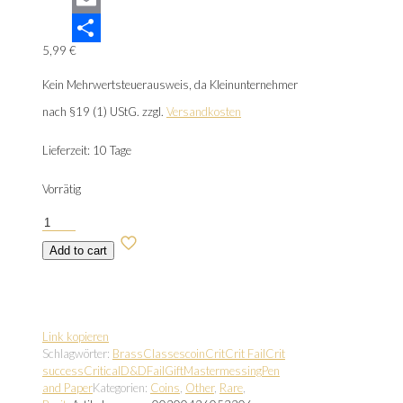
Email
5,99
€
Teilen
Kein Mehrwertsteuerausweis, da Kleinunternehmer
nach §19 (1) UStG.
zzgl.
Versandkosten
Lieferzeit:
10 Tage
Vorrätig
Critical
Coin
Add to cart
Menge
Link kopieren
Schlagwörter:
Brass
Classes
coin
Crit
Crit Fail
Crit
success
Critical
D&D
Fail
Gift
Master
messing
Pen
and Paper
Kategorien:
Coins
,
Other
,
Rare
,