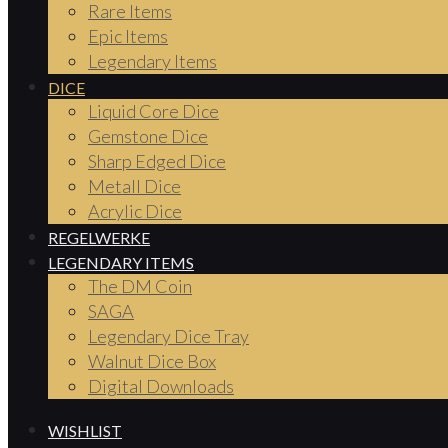
Rare Items
Epic Items
Legendary Items
DICE
Liquid Core Dice
Gemstone Dice
Sharp Edged Dice
Metall Dice
Acrylic Dice
REGELWERKE
LEGENDARY ITEMS
The DM Coin
SAGA
Legendary Dice Tray
Walnut Dice Box
Digital Downloads
WISHLIST