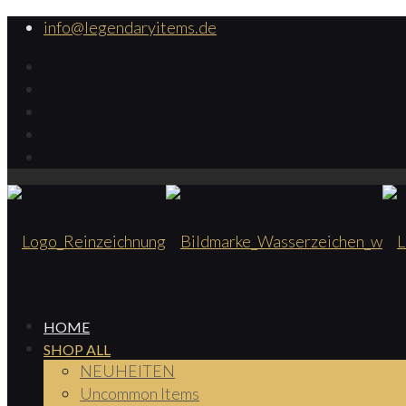
info@legendaryitems.de
HOME
SHOP ALL
NEUHEITEN
Uncommon Items