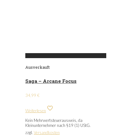
Ausverkauft
Saga – Arcane Focus
34,99
€
Weiterlesen
Kein Mehrwertsteuerausweis, da
Kleinunternehmer nach §19 (1) UStG.
zzgl.
Versandkosten