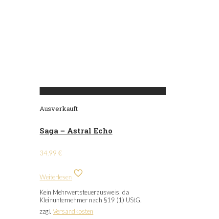
Ausverkauft
Saga – Astral Echo
34,99
€
Weiterlesen
Kein Mehrwertsteuerausweis, da
Kleinunternehmer nach §19 (1) UStG.
zzgl.
Versandkosten