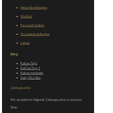
Meine Bestellungen
Wishlist
Passwort ändern
Accounteinstellungen
Logout
Blog:
Ratcon Tag1
RatCon Day 1
Ratcon reminder
Spicy Dice Box
Zahlungsarten
Wir akzeptieren folgende Zahlungsarten in unserem
Shop