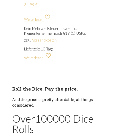
34,99
€
Weiterlesen
Kein Mehrwertsteuerausweis, da
Kleinunternehmer nach §19 (1) UStG.
zzgl.
Versandkosten
Lieferzeit:
10 Tage
Weiterlesen
Roll the Dice, Pay the price.
And the price is pretty affordable, all things
considered.
Over
100000
Dice
Rolls