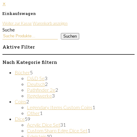
✕
Einkaufswagen
Weiter zur Kasse
Warenkorb anzeigen
Suche
Suchen
Aktive Filter
Nach Kategorie filtern
5
Bücher
5
Produkte
3
D&D 5e
3
Produkte
2
Deutsch
2
Produkte
2
Pathfinder 2e
2
3
Produkte
Regelwerke
3
2
Produkte
Coins
2
Produkte
1
Legendary Items Custom Coins
1
1
Produkt
Other
1
59
Produkt
Dice
59
Produkte
31
Acrylic Dice Set
31
Produkte
1
Custom Sharp Edge Dice Set
1
10
Produkt
Edelstein
10