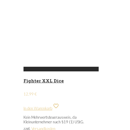
Fighter XXL Dice
12,99
€
In den Warenkorb
Kein Mehrwertsteuerausweis, da
Kleinunternehmer nach §19 (1) UStG.
zzgl.
Versandkosten