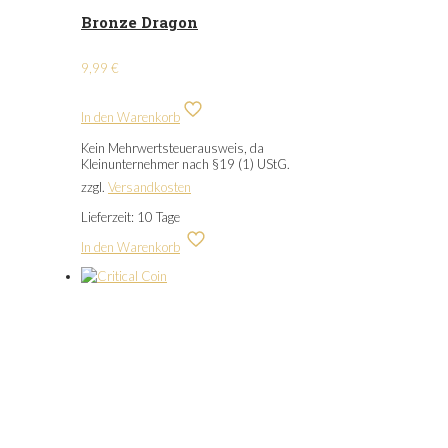
Bronze Dragon
9,99
€
In den Warenkorb
Kein Mehrwertsteuerausweis, da
Kleinunternehmer nach §19 (1) UStG.
zzgl.
Versandkosten
Lieferzeit:
10 Tage
In den Warenkorb