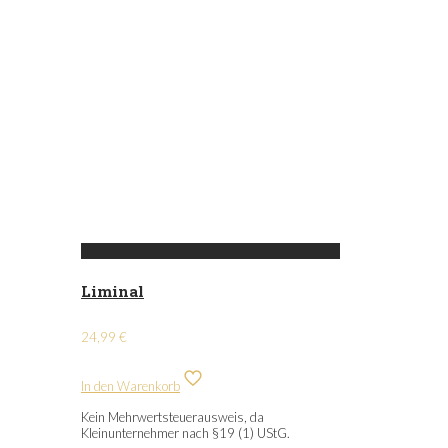
Liminal
24,99
€
In den Warenkorb
Kein Mehrwertsteuerausweis, da
Kleinunternehmer nach §19 (1) UStG.