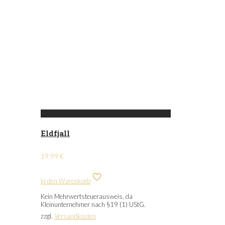
Eldfjall
19,99
€
In den Warenkorb
Kein Mehrwertsteuerausweis, da
Kleinunternehmer nach §19 (1) UStG.
zzgl.
Versandkosten