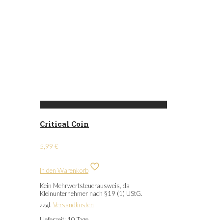
Critical Coin
5,99
€
In den Warenkorb
Kein Mehrwertsteuerausweis, da
Kleinunternehmer nach §19 (1) UStG.
zzgl.
Versandkosten
Lieferzeit:
10 Tage