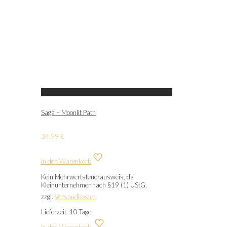
Saga – Moonlit Path
34,99
€
In den Warenkorb
Kein Mehrwertsteuerausweis, da
Kleinunternehmer nach §19 (1) UStG.
zzgl.
Versandkosten
Lieferzeit:
10 Tage