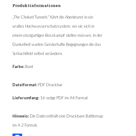
-
Produktinformationen
Free
D&D
„The Choked Tunnels“ führt die Abenteurer in ein
Mini
uraltes Hochwasserschutzsystem, wo sie sich in
Adventure
Menge
einem einzigartigen Bosskampf stellen müssen. In der
Dunkelheit warten Geisterhafte Begegnungen die das
Schlachtfeld selbst verändern.
Farbe:
Bunt
Dateiformat:
PDF Druckbar
Lieferumfang:
16-seiige PDF im A4 Format
Hinweis:
Die Datei enthält eine Druckbare Battlemap
im A-2 Format.