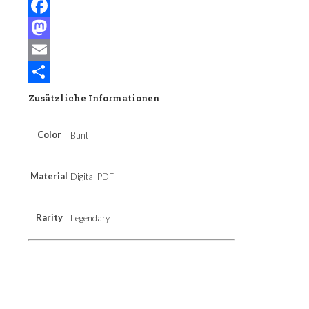
Facebook
Mastodon
Email
Teilen
Zusätzliche Informationen
Color
Bunt
Material
Digital PDF
Rarity
Legendary