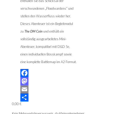
enthüllen sie das Schicksal der
verschwundenen „Floodwardens“ und
stellen den Wasserfluss wieder her.
Dieses Abenteuer ist ein Begleitmodul
zu
The DM Coin
und enthält ein
vollständig ausgearbeitetes Mini-
Abenteuer, kompatibel mit D&D 5e,
einen individuellen Bosskampf sowie
eine komplette Battlemap im A2 Format.
Facebook
Mastodon
Email
0,00
€
Teilen
Kein Mehrwertsteuerausweis, da Kleinunternehmer