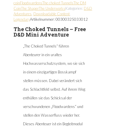
coin
Floodwardens
The choked Tunnels
The DM
Coin
The Shaper
The Underworks
Kategorien:
D&D
Adventures
,
Downloadable Content
,
Legendary
Artikelnummer:
00300325033012
The Choked Tunnels – Free
D&D Mini Adventure
„The Choked Tunnels“ führen
Abenteurer in ein uraltes
Hochwasserschutzsystem, wo sie sich
in einem einzigartigen Bosskampf
stellen müssen. Dabei verändert sich
das Schlachtfeld selbst. Auf ihrem Weg
enthüllen sie das Schicksal der
verschwundenen „Floodwardens“ und
stellen den Wasserfluss wieder her.
Dieses Abenteuer ist ein Begleitmodul