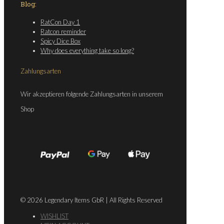
Blog:
RatCon Day 1
Ratcon reminder
Spicy Dice Box
Why does everything take so long?
Zahlungsarten
Wir akzeptieren folgende Zahlungsarten in unserem
Shop
© 2026 Legendary Items GbR | All Rights Reserved
WISHLIST