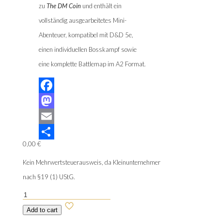
zu
The DM Coin
und enthält ein
vollständig ausgearbeitetes Mini-
Abenteuer, kompatibel mit D&D 5e,
einen individuellen Bosskampf sowie
eine komplette Battlemap im A2 Format.
Facebook
Mastodon
Email
0,00
€
Teilen
Kein Mehrwertsteuerausweis, da Kleinunternehmer
nach §19 (1) UStG.
The
Choked
Add to cart
Tunnels