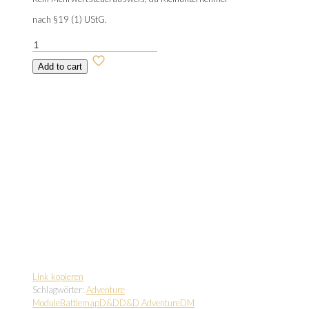
nach §19 (1) UStG.
The
Choked
Add to cart
Tunnels
-
Free
D&D
Mini
Adventure
Menge
Link kopieren
Schlagwörter:
Adventure
Module
Battlemap
D&D
D&D Adventure
DM