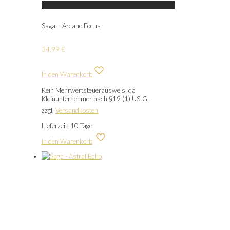
Saga – Arcane Focus
34,99
€
In den Warenkorb
Kein Mehrwertsteuerausweis, da
Kleinunternehmer nach §19 (1) UStG.
zzgl.
Versandkosten
Lieferzeit:
10 Tage
In den Warenkorb