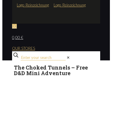
0
0
0,00 €
OUR STORES
✕
The Choked Tunnels – Free
D&D Mini Adventure