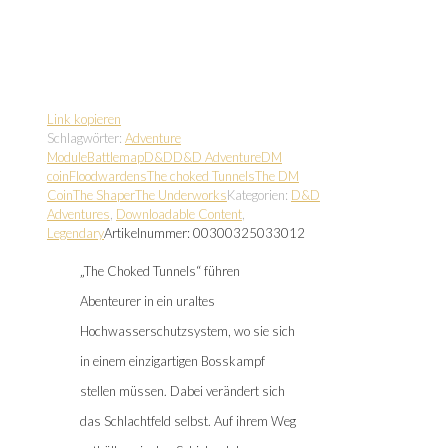
Link kopieren
Schlagwörter:
Adventure
Module
Battlemap
D&D
D&D Adventure
DM
coin
Floodwardens
The choked Tunnels
The DM
Coin
The Shaper
The Underworks
Kategorien:
D&D
Adventures
,
Downloadable Content
,
Legendary
Artikelnummer:
00300325033012
„The Choked Tunnels“ führen
Abenteurer in ein uraltes
Hochwasserschutzsystem, wo sie sich
in einem einzigartigen Bosskampf
stellen müssen. Dabei verändert sich
das Schlachtfeld selbst. Auf ihrem Weg