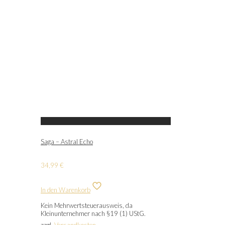
Saga – Astral Echo
34,99
€
In den Warenkorb
Kein Mehrwertsteuerausweis, da
Kleinunternehmer nach §19 (1) UStG.
zzgl.
Versandkosten