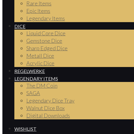
Rare Items
Epic Items
Legendary Items
DICE
Liquid Core Dice
Gemstone Dice
Sharp Edged Dice
Metall Dice
Acrylic Dice
REGELWERKE
LEGENDARY ITEMS
The DM Coin
SAGA
Legendary Dice Tray
Walnut Dice Box
Digital Downloads
WISHLIST