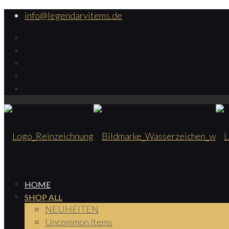
info@legendaryitems.de
HOME
SHOP ALL
NEUHEITEN
Uncommon Items