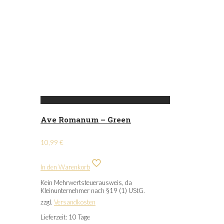
Ave Romanum – Green
10,99
€
In den Warenkorb
Kein Mehrwertsteuerausweis, da
Kleinunternehmer nach §19 (1) UStG.
zzgl.
Versandkosten
Lieferzeit:
10 Tage