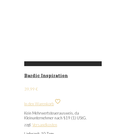
Bardic Inspiration
39,99
€
In den Warenkorb
Kein Mehrwertsteuerausweis, da
Kleinunternehmer nach §19 (1) UStG.
zzgl.
Versandkosten
Lieferzeit:
10 Tage