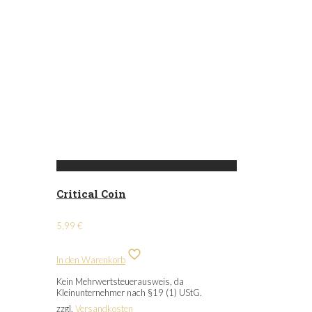
Critical Coin
5,99
€
In den Warenkorb
Kein Mehrwertsteuerausweis, da
Kleinunternehmer nach §19 (1) UStG.
zzgl.
Versandkosten