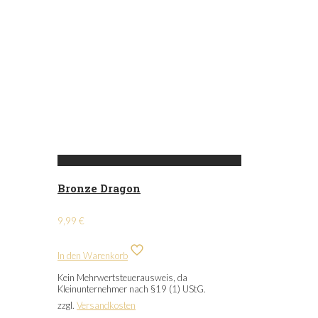
Bronze Dragon
9,99
€
In den Warenkorb
Kein Mehrwertsteuerausweis, da
Kleinunternehmer nach §19 (1) UStG.
zzgl.
Versandkosten