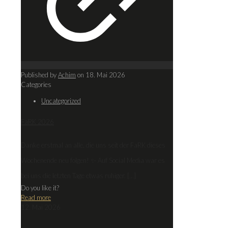
Published by
Achim
on
18. Mai 2026
Categories
Uncategorized
FaRK 2026
Danke erstmal an alle, die uns seit der FaRK dieses
Wochenende neu folgen! ✨ Auf Social Media war es
bei uns die letzten Tage etwas ruhiger.
[…]
Do you like it?
Read more
12. Mai 2026