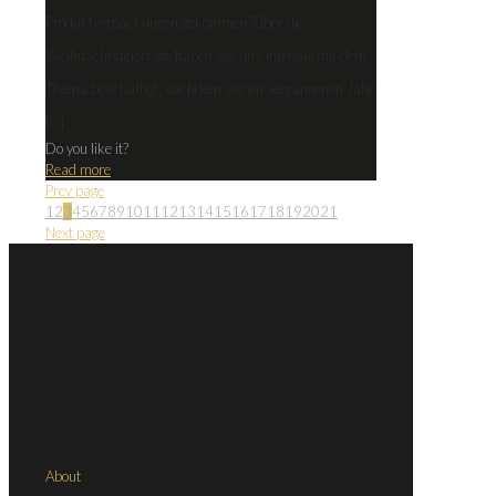
Produktverpackungen gekommen?Über die
Weihnachtsfeiertage haben wir uns intensiv mit dem
Thema beschäftigt, nachdem wir im vergangenen Jahr
[…]
Do you like it?
Read more
Prev page
1
2
3
4
5
6
7
8
9
10
11
12
13
14
15
16
17
18
19
20
21
Next page
About