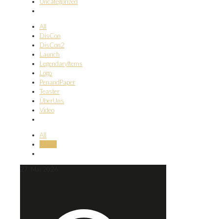
Uncategorized
All
DisCon
DisCon2
Launch
LegendaryItems
Logo
PenandPaper
Teaster
ÜberUns
Video
All
Achim
27. Mai 2026