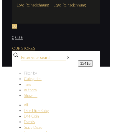
0
0
0,00 €
OUR STORES
✕
Filter by
Categories
Tags
Authors
Show all
All
Dice Dice Baby
DM-Coin
Events
Spicy Dicey