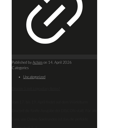
Published by
Achim
on
14. April 2026
Categories
Uncategorized
Discon 5 mit Legendary Items!
Vom 17. bis 19. April findet auf dem Würfelturm
Discord die fünfte Ausgabe der DISCON statt. Für alle
Fans von Online-Spielrunden ist das die perfekte
Gelegenheit,
[…]