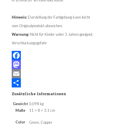
Hinweis:
Darstellung der Farbgebung kann leicht
vom Originalprodukt abweichen.
Warnung:
Nicht für Kinder unter 3 Jahren geeignet.
Verschluckungsgefahr
Facebook
Mastodon
Email
Teilen
Zusätzliche Informationen
Gewicht
0,098 kg
Maße
11 × 8 × 3,1 cm
Color
Green, Copper