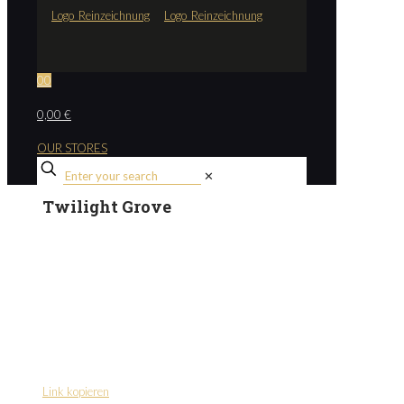
0
0
0,00 €
OUR STORES
✕
Twilight Grove
Link kopieren