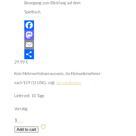
Bewegung zum Blickfang auf dem
Spieltisch.
Facebook
Mastodon
Email
29,99
€
Teilen
Kein Mehrwertsteuerausweis, da Kleinunternehmer
nach §19 (1) UStG.
zzgl.
Versandkosten
Lieferzeit:
10 Tage
Vorrätig
Twilight
Grove
Add to cart
Menge