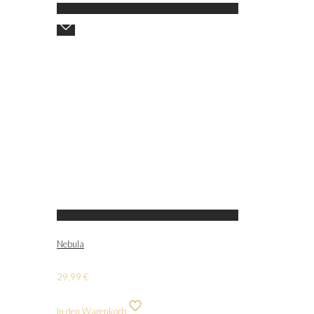
Nebula
29,99
€
In den Warenkorb