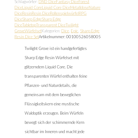
Schlagwörter:
DND Dice
Fantasy Dice
Forest
Dice
Liquid Core
Liquid Core Dice
Metalldose
Nature
Dice
Resin
Resin Dice
Rollenspielwürfel
RPG
Dice
Sharp Edge
Sharp Edge
Dice
Tabletop
Transparent Dice
Twilight
Grove
Würfelset
Kategorien:
Dice
,
Epic
,
Sharp Edge
Resin Dice Set
Artikelnummer:
00100526058005
Twilight Grove ist ein handgefertigtes
Sharp Edge Resin Würfelset mit
glitzerndem Liquid Core. Die
transparenten Würfel enthalten feine
Pflanzen- und Naturdetails, die
gemeinsam mit dem beweglichen
Flüssigkeitskern eine mystische
Waldoptik erzeugen. Beim Würfeln
bewegt sich der schimmernde Kern
sichtbar im Inneren und macht jede