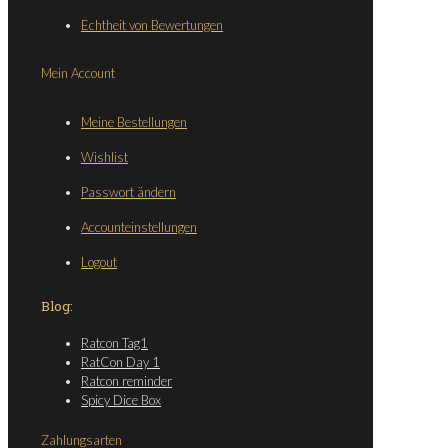
Echtheit von Bewertungen
Mein Account
Meine Bestellungen
Wishlist
Passwort ändern
Accounteinstellungen
Logout
Blog:
Ratcon Tag1
RatCon Day 1
Ratcon reminder
Spicy Dice Box
Zahlungsarten