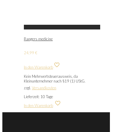
Rangers medicine
24,99
€
In den Warenkorb
Kein Mehrwertsteuerausweis, da
Kleinunternehmer nach §19 (1) UStG.
zzgl.
Versandkosten
Lieferzeit:
10 Tage
In den Warenkorb