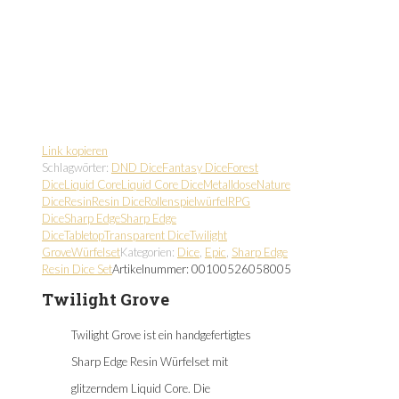
Link kopieren
Schlagwörter:
DND Dice
Fantasy Dice
Forest
Dice
Liquid Core
Liquid Core Dice
Metalldose
Nature
Dice
Resin
Resin Dice
Rollenspielwürfel
RPG
Dice
Sharp Edge
Sharp Edge
Dice
Tabletop
Transparent Dice
Twilight
Grove
Würfelset
Kategorien:
Dice
,
Epic
,
Sharp Edge
Resin Dice Set
Artikelnummer:
00100526058005
Twilight Grove
Twilight Grove ist ein handgefertigtes
Sharp Edge Resin Würfelset mit
glitzerndem Liquid Core. Die