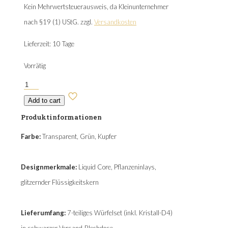
Kein Mehrwertsteuerausweis, da Kleinunternehmer
nach §19 (1) UStG.
zzgl.
Versandkosten
Lieferzeit:
10 Tage
Vorrätig
Twilight
Grove
Add to cart
Menge
Produktinformationen
Farbe:
Transparent, Grün, Kupfer
Designmerkmale:
Liquid Core, Pflanzeninlays,
glitzernder Flüssigkeitskern
Lieferumfang:
7-teiliges Würfelset (inkl. Kristall-D4)
in schwarzer Versand-Blechdose