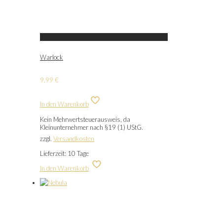
Warlock
9,99
€
In den Warenkorb
Kein Mehrwertsteuerausweis, da
Kleinunternehmer nach §19 (1) UStG.
zzgl.
Versandkosten
Lieferzeit:
10 Tage
In den Warenkorb