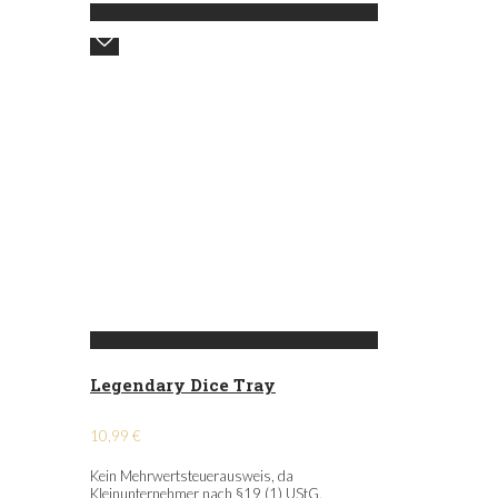
Legendary Dice Tray
10,99
€
Kein Mehrwertsteuerausweis, da
Kleinunternehmer nach §19 (1) UStG.