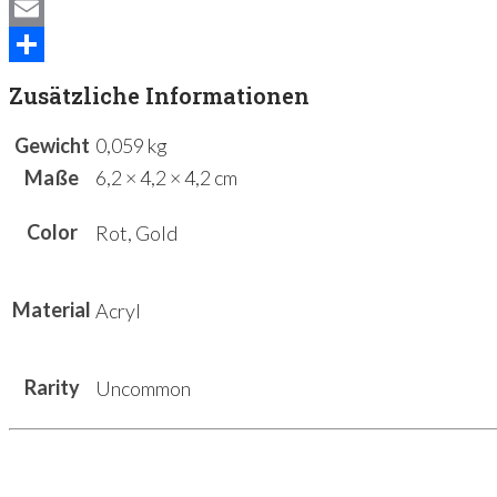
Mastodon
Email
Teilen
Zusätzliche Informationen
Gewicht
0,059 kg
Maße
6,2 × 4,2 × 4,2 cm
Color
Rot, Gold
Material
Acryl
Rarity
Uncommon