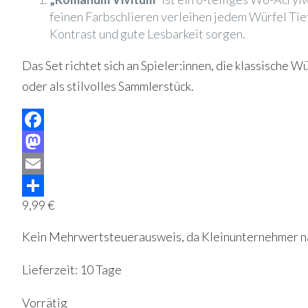
feinen Farbschlieren verleihen jedem Würfel Tief
Kontrast und gute Lesbarkeit sorgen.
Das Set richtet sich an Spieler:innen, die klassische
oder als stilvolles Sammlerstück.
Facebook
Mastodon
Email
9,99
€
Teilen
Kein Mehrwertsteuerausweis, da Kleinunternehmer na
Lieferzeit:
10 Tage
Vorrätig