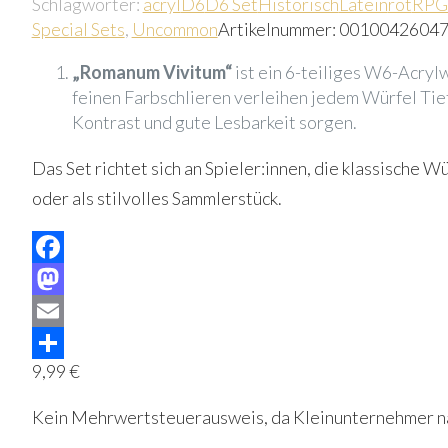
Schlagwörter:
acryl
D6
D6 Set
Historisch
Latein
rot
RPG
Special Sets
,
Uncommon
Artikelnummer:
0010042604
„Romanum Vivitum“
ist ein 6-teiliges W6-Acryl
feinen Farbschlieren verleihen jedem Würfel Tief
Kontrast und gute Lesbarkeit sorgen.
Das Set richtet sich an Spieler:innen, die klassische
oder als stilvolles Sammlerstück.
Facebook
Mastodon
Email
9,99
€
Teilen
Kein Mehrwertsteuerausweis, da Kleinunternehmer na