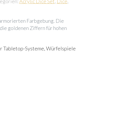
egorien:
Acrylic Dice Set
,
Dice
,
 marmorierten Farbgebung. Die
die goldenen Ziffern für hohen
 für Tabletop-Systeme, Würfelspiele