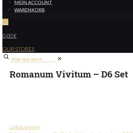
MEIN ACCOUNT
WARENKORB
0
0
0,00 €
OUR STORES
✕
Romanum Vivitum – D6 Set
Link kopieren