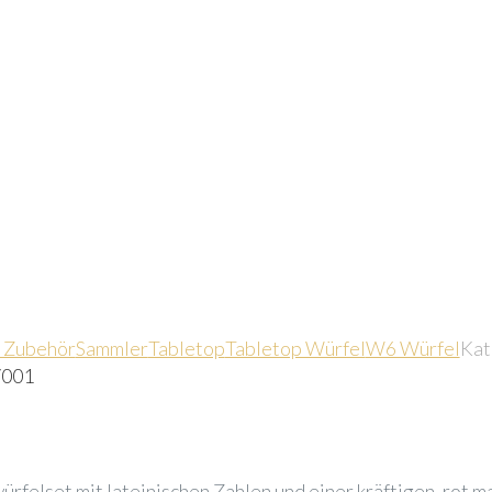
 Zubehör
Sammler
Tabletop
Tabletop Würfel
W6 Würfel
Kat
7001
würfelset mit lateinischen Zahlen und einer kräftigen, rot