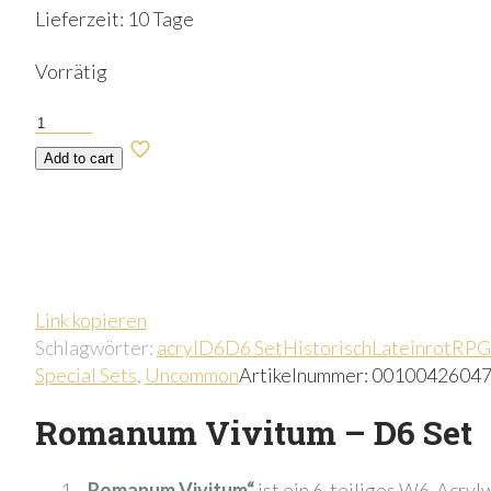
Lieferzeit:
10 Tage
Vorrätig
Romanum
Vivitum
Add to cart
-
D6
Set
Menge
Link kopieren
Schlagwörter:
acryl
D6
D6 Set
Historisch
Latein
rot
RPG
Special Sets
,
Uncommon
Artikelnummer:
0010042604
Romanum Vivitum – D6 Set
„Romanum Vivitum“
ist ein 6-teiliges W6-Acryl