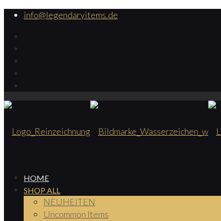
info@legendaryitems.de
HOME
SHOP ALL
NEUHEITEN
Uncommon Items