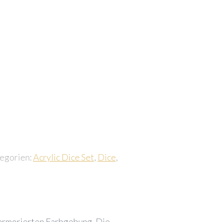
egorien:
Acrylic Dice Set
,
Dice
,
 marmorierten Farbgebung. Die