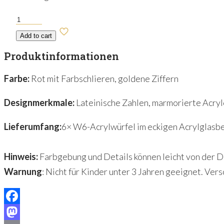
Romanum
Vivitum
Add to cart
-
Produktinformationen
D6
Set
Farbe:
Rot mit Farbschlieren, goldene Ziffern
Menge
Designmerkmale:
Lateinische Zahlen, marmorierte Acryl
Lieferumfang:
6× W6-Acrylwürfel im eckigen Acrylglasb
Hinweis:
Farbgebung und Details können leicht von der D
Warnung
: Nicht für Kinder unter 3 Jahren geeignet. Ve
Facebook