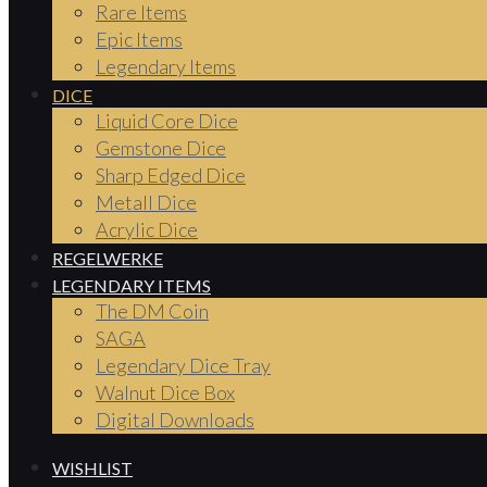
Rare Items
Epic Items
Legendary Items
DICE
Liquid Core Dice
Gemstone Dice
Sharp Edged Dice
Metall Dice
Acrylic Dice
REGELWERKE
LEGENDARY ITEMS
The DM Coin
SAGA
Legendary Dice Tray
Walnut Dice Box
Digital Downloads
WISHLIST