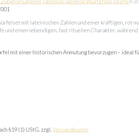
 Zubehör
Sammler
Tabletop
Tabletop Würfel
W6 Würfel
Kat
7001
würfelset mit lateinischen Zahlen und einer kräftigen, rot
e und einen lebendigen, fast rituellen Charakter, während 
 Würfel mit einer historischen Anmutung bevorzugen – ideal
ch §19 (1) UStG.
zzgl.
Versandkosten