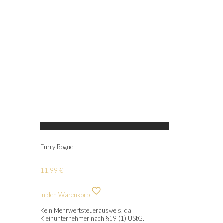
Furry Rogue
11,99
€
In den Warenkorb
Kein Mehrwertsteuerausweis, da
Kleinunternehmer nach §19 (1) UStG.