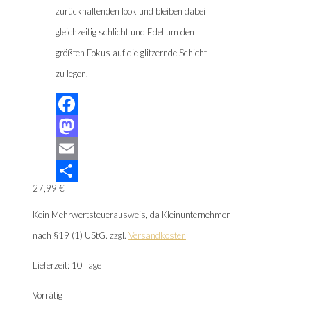
zurückhaltenden look und bleiben dabei
gleichzeitig schlicht und Edel um den
größten Fokus auf die glitzernde Schicht
zu legen.
Facebook
Mastodon
Email
27,99
€
Teilen
Kein Mehrwertsteuerausweis, da Kleinunternehmer
nach §19 (1) UStG.
zzgl.
Versandkosten
Lieferzeit:
10 Tage
Vorrätig