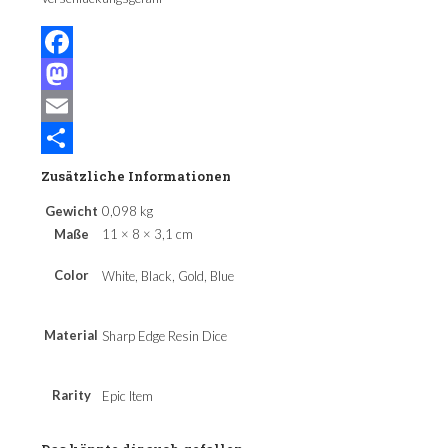
Facebook
Mastodon
Email
Teilen
Zusätzliche Informationen
Gewicht
0,098 kg
Maße
11 × 8 × 3,1 cm
Color
White, Black, Gold, Blue
Material
Sharp Edge Resin Dice
Rarity
Epic Item