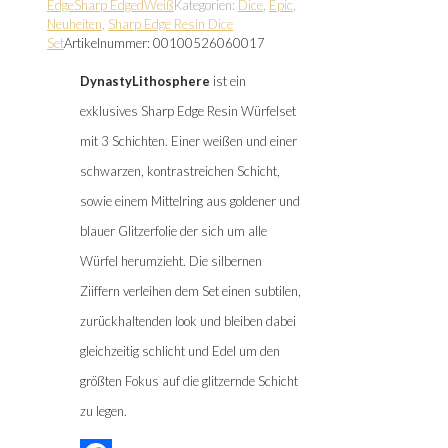
Edge
Sharp Edged
Weiß
Kategorien:
Dice
,
Epic
,
Neuheiten
,
Sharp Edge Resin Dice
Set
Artikelnummer:
00100526060017
DynastyLithosphere
ist ein
exklusives Sharp Edge Resin Würfelset
mit 3 Schichten. Einer weißen und einer
schwarzen, kontrastreichen Schicht,
sowie einem Mittelring aus goldener und
blauer Glitzerfolie der sich um alle
Würfel herumzieht. Die silbernen
Ziiffern verleihen dem Set einen subtilen,
zurückhaltenden look und bleiben dabei
gleichzeitig schlicht und Edel um den
größten Fokus auf die glitzernde Schicht
zu legen.