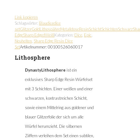
Link kopieren
Schlagwörter:
Blau
dice
dice
set
Glitzer
Gold
Lithospähre
Metalldose
Resin
Schicht
Schichten
Schwarz
Sha
Edge
Sharp Edged
Weiß
Kategorien:
Dice
,
Epic
,
Neuheiten
,
Sharp Edge Resin Dice
Set
Artikelnummer:
00100526060017
Lithosphere
DynastyLithosphere
ist ein
exklusives Sharp Edge Resin Würfelset
mit 3 Schichten. Einer weißen und einer
schwarzen, kontrastreichen Schicht,
sowie einem Mittelring aus goldener und
blauer Glitzerfolie der sich um alle
Würfel herumzieht. Die silbernen
Ziiffern verleihen dem Set einen subtilen,