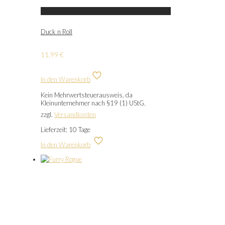
Duck n Roll
11,99
€
In den Warenkorb
Kein Mehrwertsteuerausweis, da
Kleinunternehmer nach §19 (1) UStG.
zzgl.
Versandkosten
Lieferzeit:
10 Tage
In den Warenkorb