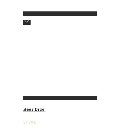
Beer Dice
39,99
€