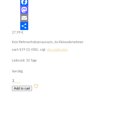
Facebook
Mastodon
Email
27,99
€
Teilen
Kein Mehrwertsteuerausweis, da Kleinunternehmer
nach §19 (1) UStG.
zzgl.
Versandkosten
Lieferzeit:
10 Tage
Vorrätig
Lithosphere
Menge
Add to cart