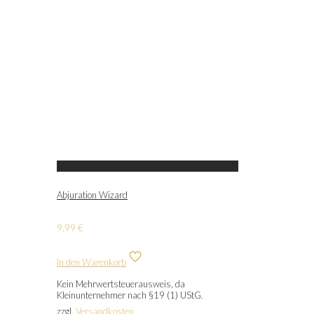
Abjuration Wizard
9,99
€
In den Warenkorb
Kein Mehrwertsteuerausweis, da
Kleinunternehmer nach §19 (1) UStG.
zzgl.
Versandkosten