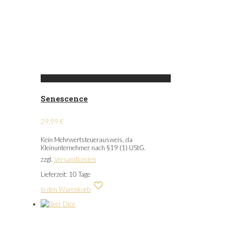
Senescence
29,99
€
Kein Mehrwertsteuerausweis, da
Kleinunternehmer nach §19 (1) UStG.
zzgl.
Versandkosten
Lieferzeit:
10 Tage
In den Warenkorb