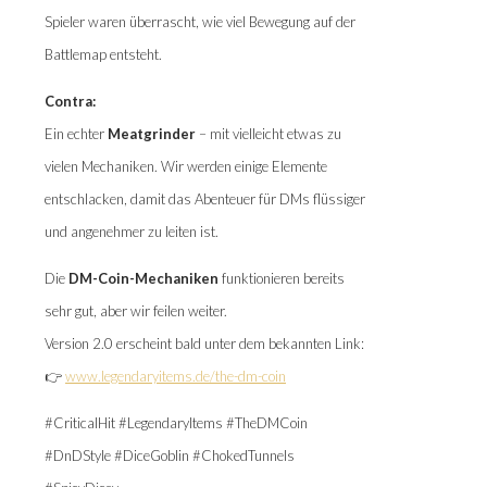
Spieler waren überrascht, wie viel Bewegung auf der
Battlemap entsteht.
Contra:
Ein echter
Meatgrinder
– mit vielleicht etwas zu
vielen Mechaniken. Wir werden einige Elemente
entschlacken, damit das Abenteuer für DMs flüssiger
und angenehmer zu leiten ist.
Die
DM-Coin-Mechaniken
funktionieren bereits
sehr gut, aber wir feilen weiter.
Version 2.0 erscheint bald unter dem bekannten Link:
👉
www.legendaryitems.de/the-dm-coin
#CriticalHit #LegendaryItems #TheDMCoin
#DnDStyle #DiceGoblin #ChokedTunnels