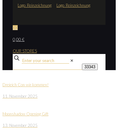
0
0
0,00 €
OUR STORES
✕
Dreieich Con wir kommen!
11. November 2025
Moonshadow Opening Gift
13. November 2025