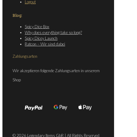
Logout
Blog:
Spicy Dice Box
Why does everything take so long?
Spicy Dicey Launch
Ratcon – Wir sind dabei
Zahlungsarten
Wir akzeptieren folgende Zahlungsarten in unserem
Shop
© 2026 Legendary Items GbR | All Rights Reserved