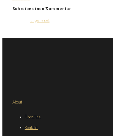
Schreibe einen Kommentar
Du musst
angemeldet
sein, um einen Kommentar
abzugeben.
About
Über Uns
Kontakt