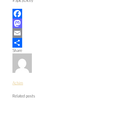
#SpicyDicey
Facebook
Mastodon
Email
Share
Teilen
Achim
Related posts