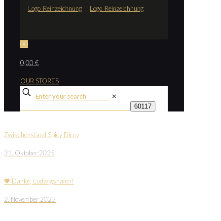
0
0
0,00 €
OUR STORES
✕
Zwischenstand Spicy Dicey
31. Oktober 2025
🧡 Danke, Ludwigshafen!
2. November 2025