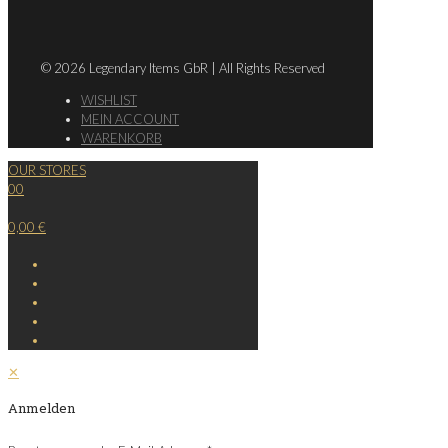
© 2026 Legendary Items GbR | All Rights Reserved
WISHLIST
MEIN ACCOUNT
WARENKORB
OUR STORES
0
0
0,00 €
✕
Anmelden