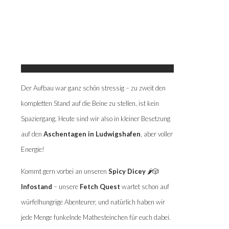
Der Aufbau war ganz schön stressig – zu zweit den
kompletten Stand auf die Beine zu stellen, ist kein
Spaziergang. Heute sind wir also in kleiner Besetzung
auf den
Aschentagen in Ludwigshafen
, aber voller
Energie!
Kommt gern vorbei an unseren
Spicy Dicey
🌶️🎲
Infostand
– unsere
Fetch Quest
wartet schon auf
würfelhungrige Abenteurer, und natürlich haben wir
jede Menge funkelnde Mathesteinchen für euch dabei.