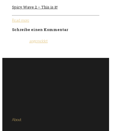
Spicy Wave 2 – This is it!
Read more
Schreibe einen Kommentar
Du musst
angemeldet
sein, um einen Kommentar
abzugeben.
About