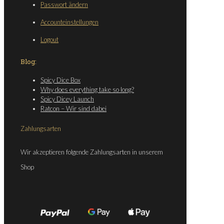
Passwort ändern
Accounteinstellungen
Logout
Blog:
Spicy Dice Box
Why does everything take so long?
Spicy Dicey Launch
Ratcon – Wir sind dabei
Zahlungsarten
Wir akzeptieren folgende Zahlungsarten in unserem
Shop