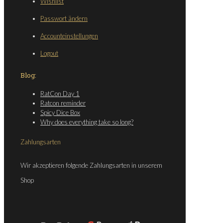
Wishlist
Passwort ändern
Accounteinstellungen
Logout
Blog:
RatCon Day 1
Ratcon reminder
Spicy Dice Box
Why does everything take so long?
Zahlungsarten
Wir akzeptieren folgende Zahlungsarten in unserem
Shop