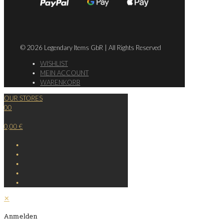
© 2026 Legendary Items GbR | All Rights Reserved
WISHLIST
MEIN ACCOUNT
WARENKORB
OUR STORES
0
0
0,00 €
✕
Anmelden