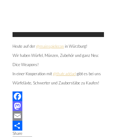
Heute auf der
@mainspielecon
in Würzburg!
Wir haben Würfel, Münzen, Zubehör und ganz Neu:
Dice Weapons!
In einer Kooperation mit
@thatcaddad
gibt es bei uns
Würfeläxte, Schwerter und Zauberstäbe zu Kaufen!
Facebook
Mastodon
Email
Share
Teilen