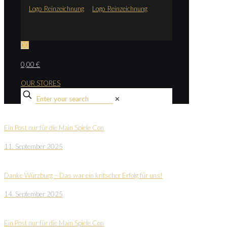
0
0
0,00 €
OUR STORES
✕
Ein Post nur für die Main Spiele Con
11. September 2025
Danke Würzburg – Das war ein kritscher Erfolg für uns!
14. September 2025
Ein Post nur für die Main Spiele Con