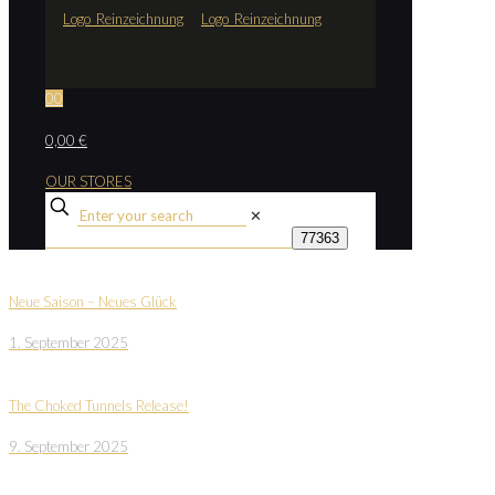
0
0
0,00 €
OUR STORES
✕
Neue Saison – Neues Glück
1. September 2025
The Choked Tunnels Release!
9. September 2025