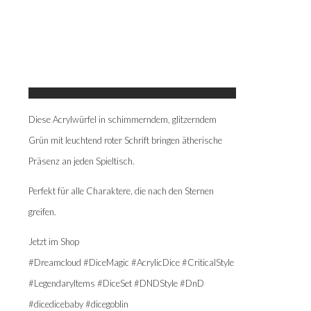
Diese Acrylwürfel in schimmerndem, glitzerndem
Grün mit leuchtend roter Schrift bringen ätherische
Präsenz an jeden Spieltisch.
Perfekt für alle Charaktere, die nach den Sternen
greifen.
Jetzt im Shop
#Dreamcloud #DiceMagic #AcrylicDice #CriticalStyle
#LegendaryItems #DiceSet #DNDStyle #DnD
#dicedicebaby #dicegoblin