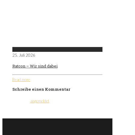
25. Juli 2026
Ratcon – Wir sind dabei
Read more
Schreibe einen Kommentar
Du musst
angemeldet
sein, um einen Kommentar
abzugeben.