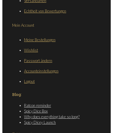
Versandarten
Echtheit von Bewertungen
Mein Account
Meine Bestellungen
Wishlist
Passwort ändern
Accounteinstellungen
Logout
Blog:
Ratcon reminder
Spicy Dice Box
Why does everything take so long?
Spicy Dicey Launch