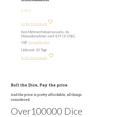
9,99
€
In den Warenkorb
Kein Mehrwertsteuerausweis, da
Kleinunternehmer nach §19 (1) UStG.
zzgl.
Versandkosten
Lieferzeit:
10 Tage
In den Warenkorb
Roll the Dice, Pay the price.
And the price is pretty affordable, all things
considered.
Over
100000
Dice