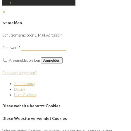
✕
Anmelden
Benutzername oder E-Mail-Adresse
*
Passwort
*
Angemeldet bleiben
Anmelden
Passwort vergessen?
Zustimmung
Details
Über Cookies
Diese website benutzt Cookies
Diese Website verwendet Cookies
Wir verwenden Cookies, um Inhalte und Anzeigen zu personalisieren,