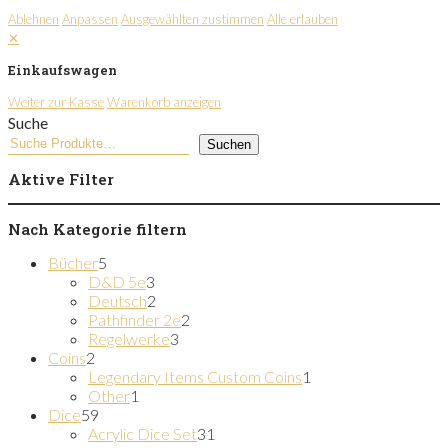
Ablehnen
Anpassen
Ausgewählten zustimmen
Alle erlauben
✕
Einkaufswagen
Weiter zur Kasse
Warenkorb anzeigen
Suche
Suchen
Aktive Filter
Nach Kategorie filtern
5
Bücher
5
Produkte
3
D&D 5e
3
Produkte
2
Deutsch
2
Produkte
2
Pathfinder 2e
2
3
Produkte
Regelwerke
3
2
Produkte
Coins
2
Produkte
1
Legendary Items Custom Coins
1
1
Produkt
Other
1
59
Produkt
Dice
59
Produkte
31
Acrylic Dice Set
31