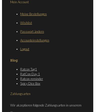
Mein Account
Meine Bestellungen
Wishlist
Passwort ändern
Accounteinstellungen
Logout
Blog:
Ratcon Tag1
RatCon Day 1
Ratcon reminder
Spicy Dice Box
Zahlungsarten
Wir akzeptieren folgende Zahlungsarten in unserem