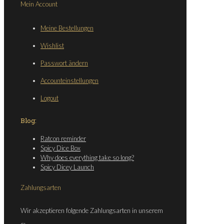
Mein Account
Meine Bestellungen
Wishlist
Passwort ändern
Accounteinstellungen
Logout
Blog:
Ratcon reminder
Spicy Dice Box
Why does everything take so long?
Spicy Dicey Launch
Zahlungsarten
Wir akzeptieren folgende Zahlungsarten in unserem