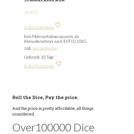
29,99
€
In den Warenkorb
Kein Mehrwertsteuerausweis, da
Kleinunternehmer nach §19 (1) UStG.
zzgl.
Versandkosten
Lieferzeit:
10 Tage
In den Warenkorb
Roll the Dice, Pay the price.
And the price is pretty affordable, all things
considered.
Over
100000
Dice