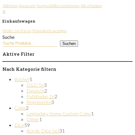
Ablehnen
Anpassen
Ausgewählten zustimmen
Alle erlauben
✕
Einkaufswagen
Weiter zur Kasse
Warenkorb anzeigen
Suche
Suchen
Aktive Filter
Nach Kategorie filtern
5
Bücher
5
Produkte
3
D&D 5e
3
Produkte
2
Deutsch
2
Produkte
2
Pathfinder 2e
2
3
Produkte
Regelwerke
3
2
Produkte
Coins
2
Produkte
1
Legendary Items Custom Coins
1
1
Produkt
Other
1
59
Produkt
Dice
59
Produkte
31
Acrylic Dice Set
31