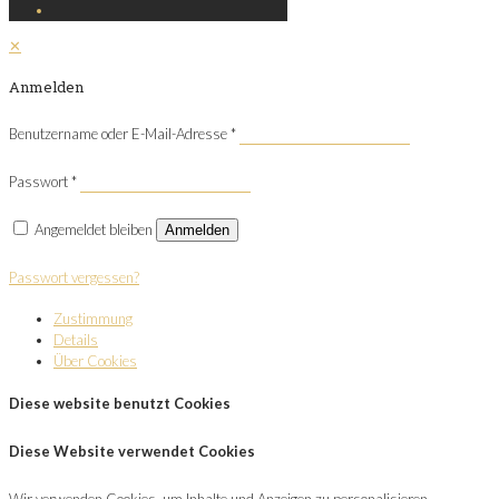
✕
Anmelden
Benutzername oder E-Mail-Adresse
*
Passwort
*
Angemeldet bleiben
Anmelden
Passwort vergessen?
Zustimmung
Details
Über Cookies
Diese website benutzt Cookies
Diese Website verwendet Cookies
Wir verwenden Cookies, um Inhalte und Anzeigen zu personalisieren,