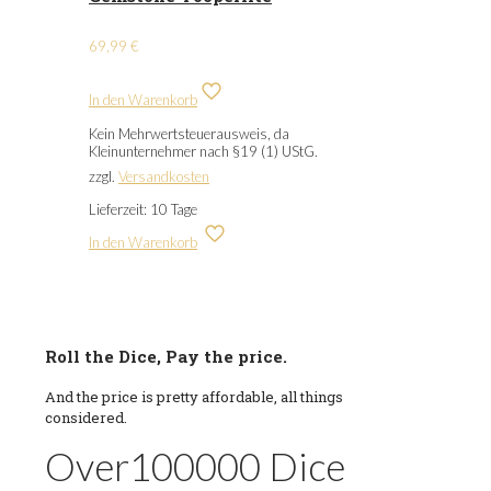
69,99
€
In den Warenkorb
Kein Mehrwertsteuerausweis, da
Kleinunternehmer nach §19 (1) UStG.
zzgl.
Versandkosten
Lieferzeit:
10 Tage
In den Warenkorb
Roll the Dice, Pay the price.
And the price is pretty affordable, all things
considered.
Over
100000
Dice