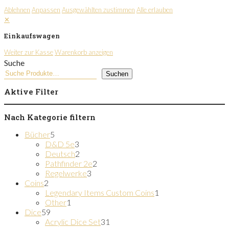
Ablehnen
Anpassen
Ausgewählten zustimmen
Alle erlauben
✕
Einkaufswagen
Weiter zur Kasse
Warenkorb anzeigen
Suche
Suchen
Aktive Filter
Nach Kategorie filtern
5
Bücher
5
Produkte
3
D&D 5e
3
Produkte
2
Deutsch
2
Produkte
2
Pathfinder 2e
2
3
Produkte
Regelwerke
3
2
Produkte
Coins
2
Produkte
1
Legendary Items Custom Coins
1
1
Produkt
Other
1
59
Produkt
Dice
59
Produkte
31
Acrylic Dice Set
31