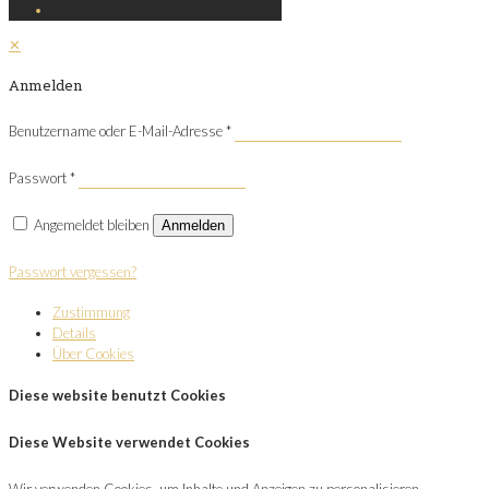
✕
Anmelden
Benutzername oder E-Mail-Adresse
*
Passwort
*
Angemeldet bleiben
Anmelden
Passwort vergessen?
Zustimmung
Details
Über Cookies
Diese website benutzt Cookies
Diese Website verwendet Cookies
Wir verwenden Cookies, um Inhalte und Anzeigen zu personalisieren,