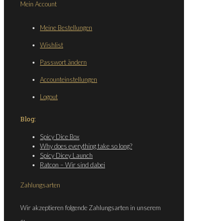
Mein Account
Meine Bestellungen
Wishlist
Passwort ändern
Accounteinstellungen
Logout
Blog:
Spicy Dice Box
Why does everything take so long?
Spicy Dicey Launch
Ratcon – Wir sind dabei
Zahlungsarten
Wir akzeptieren folgende Zahlungsarten in unserem