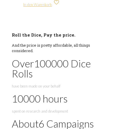
In den Warenkorb
Roll the Dice, Pay the price.
And the price is pretty affordable, all things
considered.
Over
100000
Dice
Rolls
have been made on your behalf
10000
hours
spent on research and development
About
6
Campaigns