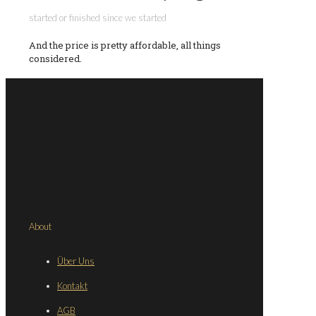
started or finished since we started
And the price is pretty affordable, all things
considered.
About
Über Uns
Kontakt
AGB