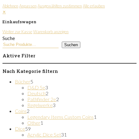
Ablehnen
Anpassen
Ausgewählten zustimmen
Alle erlauben
✕
Einkaufswagen
Weiter zur Kasse
Warenkorb anzeigen
Suche
Suchen
Aktive Filter
Nach Kategorie filtern
5
Bücher
5
Produkte
3
D&D 5e
3
Produkte
2
Deutsch
2
Produkte
2
Pathfinder 2e
2
3
Produkte
Regelwerke
3
2
Produkte
Coins
2
Produkte
1
Legendary Items Custom Coins
1
1
Produkt
Other
1
59
Produkt
Dice
59
Produkte
31
Acrylic Dice Set
31