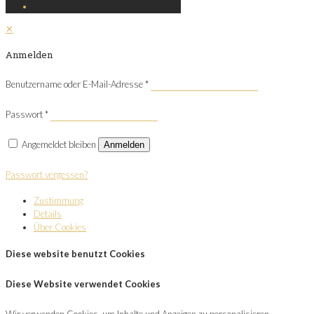
✕
Anmelden
Benutzername oder E-Mail-Adresse
*
Passwort
*
Angemeldet bleiben
Anmelden
Passwort vergessen?
Zustimmung
Details
Über Cookies
Diese website benutzt Cookies
Diese Website verwendet Cookies
Wir verwenden Cookies, um Inhalte und Anzeigen zu personalisieren,