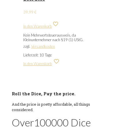
39,99
€
In den Warenkorb
Kein Mehrwertsteuerausweis, da
Kleinunternehmer nach §19 (1) UStG.
zzgl.
Versandkosten
Lieferzeit:
10 Tage
In den Warenkorb
Roll the Dice, Pay the price.
And the price is pretty affordable, all things
considered.
Over
100000
Dice