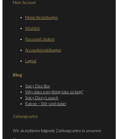
Mein Account
Meine Bestellungen
Wishlist
Passwort ändern
Accounteinstellungen
Logout
Blog:
Spicy Dice Box
Why does everything take so long?
Spicy Dicey Launch
Ratcon – Wir sind dabei
Zahlungsarten
Wir akzeptieren folgende Zahlungsarten in unserem