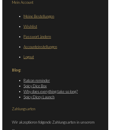
Mein Account
Meine Bestellungen
Wishlist
Passwort ändern
Accounteinstellungen
Logout
Blog:
Ratcon reminder
Spicy Dice Box
Why does everything take so long?
Spicy Dicey Launch
Zahlungsarten
Wir akzeptieren folgende Zahlungsarten in unserem