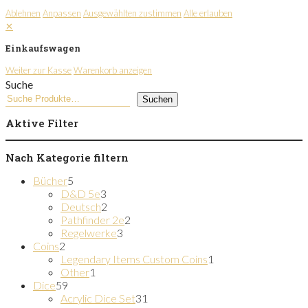
Ablehnen
Anpassen
Ausgewählten zustimmen
Alle erlauben
✕
Einkaufswagen
Weiter zur Kasse
Warenkorb anzeigen
Suche
Suchen
Aktive Filter
Nach Kategorie filtern
5
Bücher
5
Produkte
3
D&D 5e
3
Produkte
2
Deutsch
2
Produkte
2
Pathfinder 2e
2
3
Produkte
Regelwerke
3
2
Produkte
Coins
2
Produkte
1
Legendary Items Custom Coins
1
1
Produkt
Other
1
59
Produkt
Dice
59
Produkte
31
Acrylic Dice Set
31