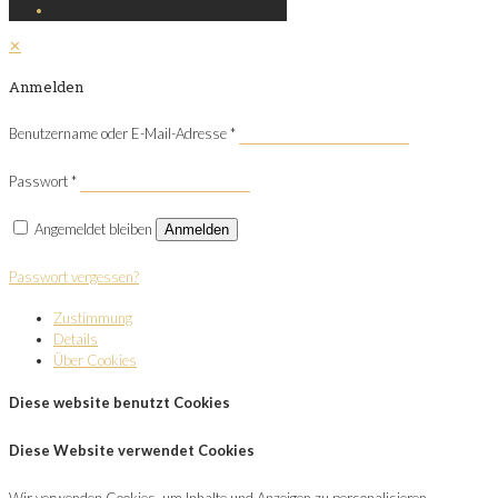
✕
Anmelden
Benutzername oder E-Mail-Adresse
*
Passwort
*
Angemeldet bleiben
Anmelden
Passwort vergessen?
Zustimmung
Details
Über Cookies
Diese website benutzt Cookies
Diese Website verwendet Cookies
Wir verwenden Cookies, um Inhalte und Anzeigen zu personalisieren,