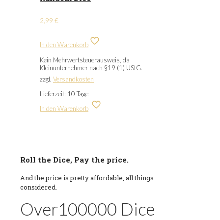
2,99
€
In den Warenkorb
Kein Mehrwertsteuerausweis, da
Kleinunternehmer nach §19 (1) UStG.
zzgl.
Versandkosten
Lieferzeit:
10 Tage
In den Warenkorb
Roll the Dice, Pay the price.
And the price is pretty affordable, all things
considered.
Over
100000
Dice