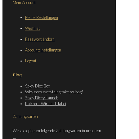
Mein Account
Meine Bestellungen
Wishlist
Passwort ändern
Accounteinstellungen
Logout
Blog:
Spicy Dice Box
Why does everything take so long?
Spicy Dicey Launch
Ratcon – Wir sind dabei
Zahlungsarten
Wir akzeptieren folgende Zahlungsarten in unserem