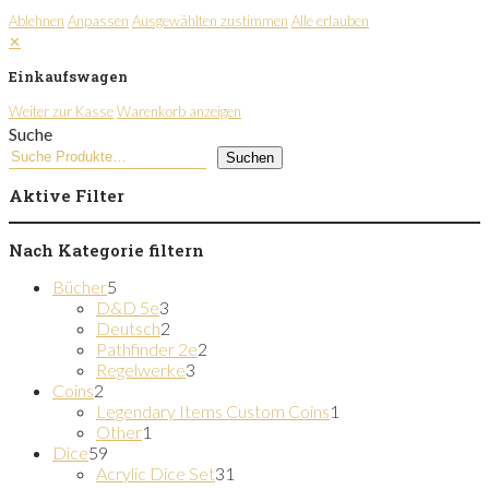
Ablehnen
Anpassen
Ausgewählten zustimmen
Alle erlauben
✕
Einkaufswagen
Weiter zur Kasse
Warenkorb anzeigen
Suche
Suchen
Aktive Filter
Nach Kategorie filtern
5
Bücher
5
Produkte
3
D&D 5e
3
Produkte
2
Deutsch
2
Produkte
2
Pathfinder 2e
2
3
Produkte
Regelwerke
3
2
Produkte
Coins
2
Produkte
1
Legendary Items Custom Coins
1
1
Produkt
Other
1
59
Produkt
Dice
59
Produkte
31
Acrylic Dice Set
31