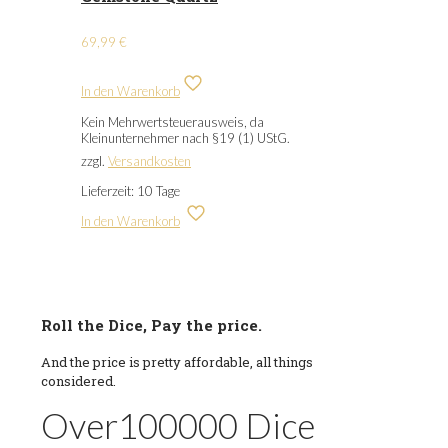
69,99
€
In den Warenkorb
Kein Mehrwertsteuerausweis, da
Kleinunternehmer nach §19 (1) UStG.
zzgl.
Versandkosten
Lieferzeit:
10 Tage
In den Warenkorb
Roll the Dice, Pay the price.
And the price is pretty affordable, all things
considered.
Over
100000
Dice