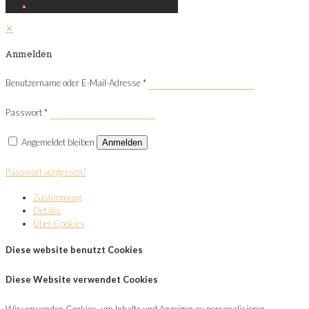
✕
Anmelden
Benutzername oder E-Mail-Adresse
*
Passwort
*
Angemeldet bleiben
Anmelden
Passwort vergessen?
Zustimmung
Details
Über Cookies
Diese website benutzt Cookies
Diese Website verwendet Cookies
Wir verwenden Cookies, um Inhalte und Anzeigen zu personalisieren,