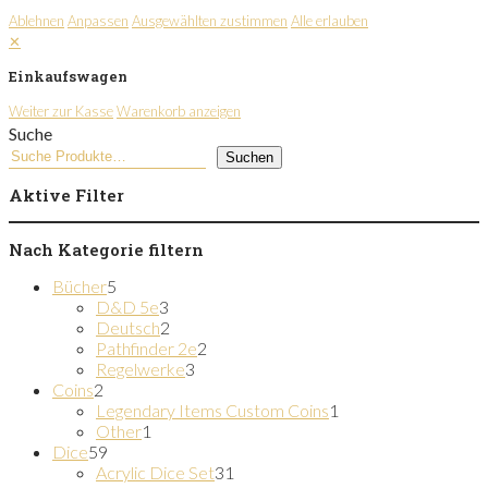
Ablehnen
Anpassen
Ausgewählten zustimmen
Alle erlauben
✕
Einkaufswagen
Weiter zur Kasse
Warenkorb anzeigen
Suche
Suchen
Aktive Filter
Nach Kategorie filtern
5
Bücher
5
Produkte
3
D&D 5e
3
Produkte
2
Deutsch
2
Produkte
2
Pathfinder 2e
2
3
Produkte
Regelwerke
3
2
Produkte
Coins
2
Produkte
1
Legendary Items Custom Coins
1
1
Produkt
Other
1
59
Produkt
Dice
59
Produkte
31
Acrylic Dice Set
31