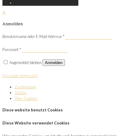
✕
Anmelden
Benutzername oder E-Mail-Adresse
*
Passwort
*
Angemeldet bleiben
Anmelden
Passwort vergessen?
Zustimmung
Details
Über Cookies
Diese website benutzt Cookies
Diese Website verwendet Cookies
Wir verwenden Cookies, um Inhalte und Anzeigen zu personalisieren,