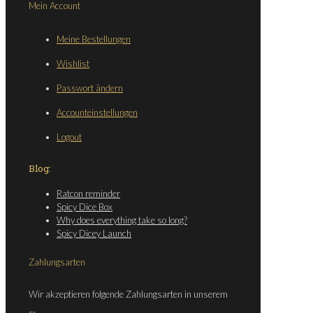
Mein Account
Meine Bestellungen
Wishlist
Passwort ändern
Accounteinstellungen
Logout
Blog:
Ratcon reminder
Spicy Dice Box
Why does everything take so long?
Spicy Dicey Launch
Zahlungsarten
Wir akzeptieren folgende Zahlungsarten in unserem