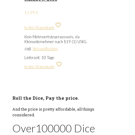
11,99
€
In den Warenkorb
Kein Mehrwertsteuerausweis, da
Kleinunternehmer nach §19 (1) UStG.
zzgl.
Versandkosten
Lieferzeit:
10 Tage
In den Warenkorb
Roll the Dice, Pay the price.
And the price is pretty affordable, all things
considered.
Over
100000
Dice