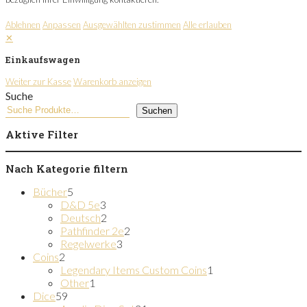
Ablehnen
Anpassen
Ausgewählten zustimmen
Alle erlauben
✕
Einkaufswagen
Weiter zur Kasse
Warenkorb anzeigen
Suche
Suchen
Aktive Filter
Nach Kategorie filtern
5
Bücher
5
Produkte
3
D&D 5e
3
Produkte
2
Deutsch
2
Produkte
2
Pathfinder 2e
2
3
Produkte
Regelwerke
3
2
Produkte
Coins
2
Produkte
1
Legendary Items Custom Coins
1
1
Produkt
Other
1
59
Produkt
Dice
59