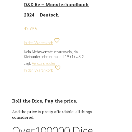
D&D 5e – Monsterhandbuch
2024 – Deutsch
49,99
€
In den Warenkorb
Kein Mehrwertsteuerausweis, da
Kleinunternehmer nach §19 (1) UStG.
zzgl.
Versandkosten
In den Warenkorb
Roll the Dice, Pay the price.
And the price is pretty affordable, all things
considered.
Over
100000
Dice