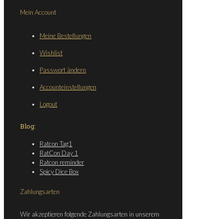
Mein Account
Meine Bestellungen
Wishlist
Passwort ändern
Accounteinstellungen
Logout
Blog:
Ratcon Tag1
RatCon Day 1
Ratcon reminder
Spicy Dice Box
Zahlungsarten
Wir akzeptieren folgende Zahlungsarten in unserem