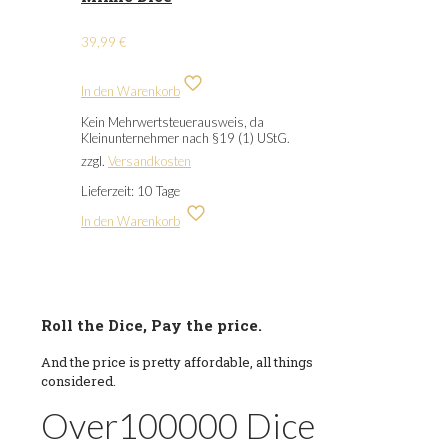
39,99
€
In den Warenkorb
Kein Mehrwertsteuerausweis, da
Kleinunternehmer nach §19 (1) UStG.
zzgl.
Versandkosten
Lieferzeit:
10 Tage
In den Warenkorb
Roll the Dice, Pay the price.
And the price is pretty affordable, all things
considered.
Over
100000
Dice