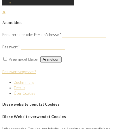
✕
Anmelden
Benutzername oder E-Mail-Adresse
*
Passwort
*
Angemeldet bleiben
Anmelden
Passwort vergessen?
Zustimmung
Details
Über Cookies
Diese website benutzt Cookies
Diese Website verwendet Cookies
Wir verwenden Cookies, um Inhalte und Anzeigen zu personalisieren,