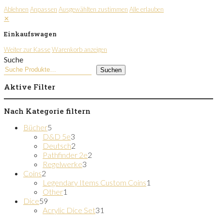
Ablehnen
Anpassen
Ausgewählten zustimmen
Alle erlauben
✕
Einkaufswagen
Weiter zur Kasse
Warenkorb anzeigen
Suche
Suchen
Aktive Filter
Nach Kategorie filtern
5
Bücher
5
Produkte
3
D&D 5e
3
Produkte
2
Deutsch
2
Produkte
2
Pathfinder 2e
2
3
Produkte
Regelwerke
3
2
Produkte
Coins
2
Produkte
1
Legendary Items Custom Coins
1
1
Produkt
Other
1
59
Produkt
Dice
59
Produkte
31
Acrylic Dice Set
31