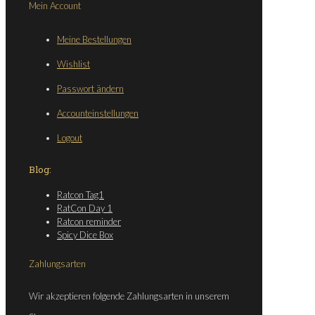
Mein Account
Meine Bestellungen
Wishlist
Passwort ändern
Accounteinstellungen
Logout
Blog:
Ratcon Tag1
RatCon Day 1
Ratcon reminder
Spicy Dice Box
Zahlungsarten
Wir akzeptieren folgende Zahlungsarten in unserem