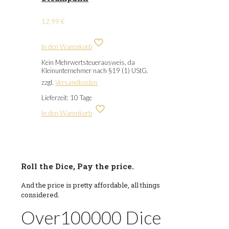
12,99
€
In den Warenkorb
Kein Mehrwertsteuerausweis, da
Kleinunternehmer nach §19 (1) UStG.
zzgl.
Versandkosten
Lieferzeit:
10 Tage
In den Warenkorb
Roll the Dice, Pay the price.
And the price is pretty affordable, all things
considered.
Over
100000
Dice