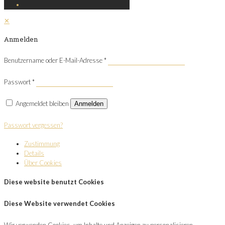
✕
Anmelden
Benutzername oder E-Mail-Adresse
*
Passwort
*
Angemeldet bleiben
Anmelden
Passwort vergessen?
Zustimmung
Details
Über Cookies
Diese website benutzt Cookies
Diese Website verwendet Cookies
Wir verwenden Cookies, um Inhalte und Anzeigen zu personalisieren,