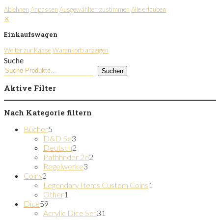
Ablehnen
Anpassen
Ausgewählten zustimmen
Alle erlauben
✕
Einkaufswagen
Weiter zur Kasse
Warenkorb anzeigen
Suche
Suchen
Aktive Filter
Nach Kategorie filtern
5
Bücher
5
Produkte
3
D&D 5e
3
Produkte
2
Deutsch
2
Produkte
2
Pathfinder 2e
2
3
Produkte
Regelwerke
3
2
Produkte
Coins
2
Produkte
1
Legendary Items Custom Coins
1
1
Produkt
Other
1
59
Produkt
Dice
59
Produkte
31
Acrylic Dice Set
31