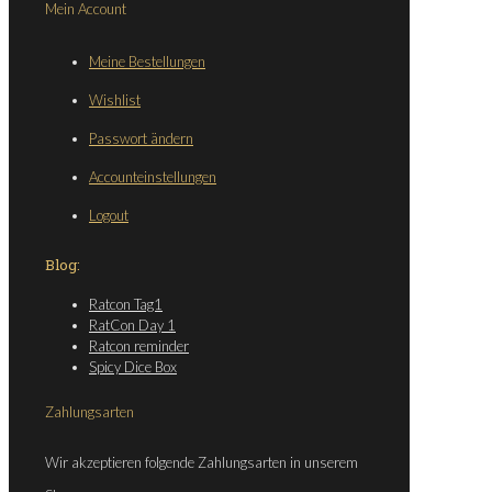
Mein Account
Meine Bestellungen
Wishlist
Passwort ändern
Accounteinstellungen
Logout
Blog:
Ratcon Tag1
RatCon Day 1
Ratcon reminder
Spicy Dice Box
Zahlungsarten
Wir akzeptieren folgende Zahlungsarten in unserem