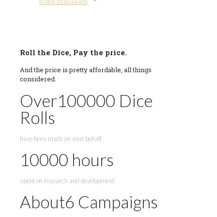
In den Warenkorb
Roll the Dice, Pay the price.
And the price is pretty affordable, all things
considered.
Over
100000
Dice
Rolls
have been made on your behalf
10000
hours
spent on research and development
About
6
Campaigns