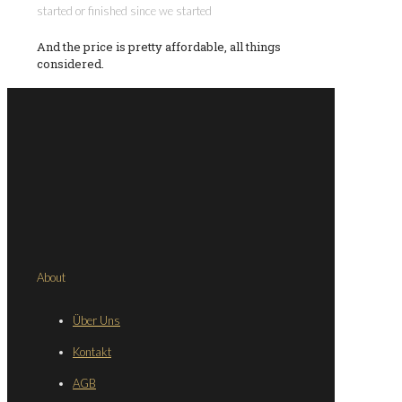
started or finished since we started
And the price is pretty affordable, all things
considered.
About
Über Uns
Kontakt
AGB