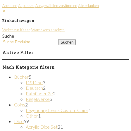
Ablehnen
Anpassen
Ausgewählten zustimmen
Alle erlauben
✕
Einkaufswagen
Weiter zur Kasse
Warenkorb anzeigen
Suche
Suchen
Aktive Filter
Nach Kategorie filtern
5
Bücher
5
Produkte
3
D&D 5e
3
Produkte
2
Deutsch
2
Produkte
2
Pathfinder 2e
2
3
Produkte
Regelwerke
3
2
Produkte
Coins
2
Produkte
1
Legendary Items Custom Coins
1
1
Produkt
Other
1
59
Produkt
Dice
59
Produkte
31
Acrylic Dice Set
31