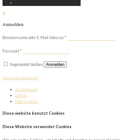
✕
Anmelden
Benutzername oder E-Mail-Adresse
*
Passwort
*
Angemeldet bleiben
Anmelden
Passwort vergessen?
Zustimmung
Details
Über Cookies
Diese website benutzt Cookies
Diese Website verwendet Cookies
Wir verwenden Cookies, um Inhalte und Anzeigen zu personalisieren,