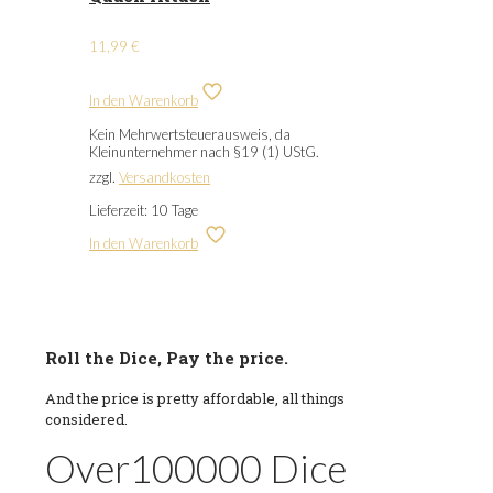
11,99
€
In den Warenkorb
Kein Mehrwertsteuerausweis, da
Kleinunternehmer nach §19 (1) UStG.
zzgl.
Versandkosten
Lieferzeit:
10 Tage
In den Warenkorb
Roll the Dice, Pay the price.
And the price is pretty affordable, all things
considered.
Over
100000
Dice