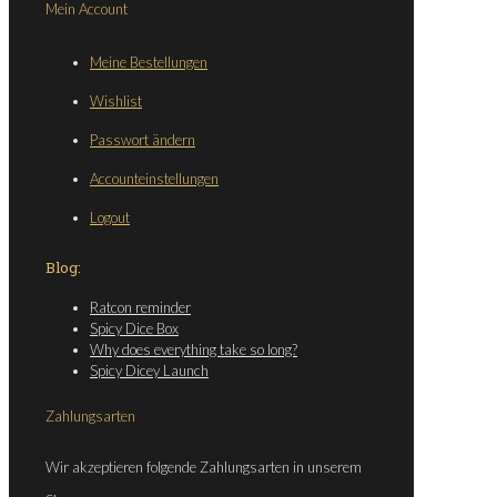
Mein Account
Meine Bestellungen
Wishlist
Passwort ändern
Accounteinstellungen
Logout
Blog:
Ratcon reminder
Spicy Dice Box
Why does everything take so long?
Spicy Dicey Launch
Zahlungsarten
Wir akzeptieren folgende Zahlungsarten in unserem