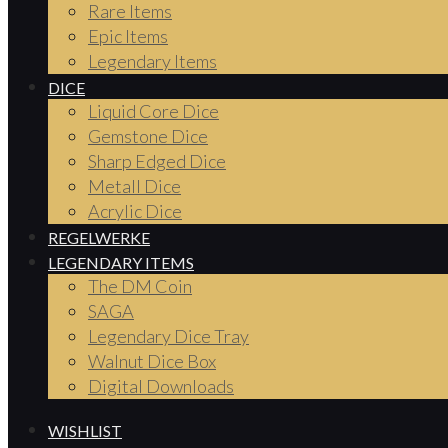
Rare Items
Epic Items
Legendary Items
DICE
Liquid Core Dice
Gemstone Dice
Sharp Edged Dice
Metall Dice
Acrylic Dice
REGELWERKE
LEGENDARY ITEMS
The DM Coin
SAGA
Legendary Dice Tray
Walnut Dice Box
Digital Downloads
WISHLIST