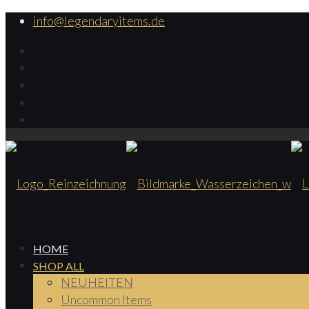
info@legendaryitems.de
HOME
SHOP ALL
NEUHEITEN
Uncommon Items