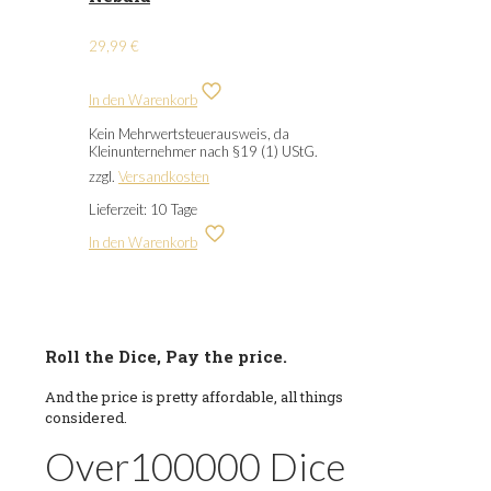
29,99
€
In den Warenkorb
Kein Mehrwertsteuerausweis, da
Kleinunternehmer nach §19 (1) UStG.
zzgl.
Versandkosten
Lieferzeit:
10 Tage
In den Warenkorb
Roll the Dice, Pay the price.
And the price is pretty affordable, all things
considered.
Over
100000
Dice