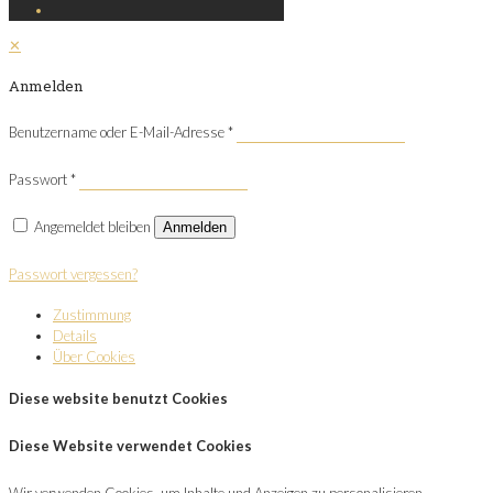
✕
Anmelden
Benutzername oder E-Mail-Adresse
*
Passwort
*
Angemeldet bleiben
Anmelden
Passwort vergessen?
Zustimmung
Details
Über Cookies
Diese website benutzt Cookies
Diese Website verwendet Cookies
Wir verwenden Cookies, um Inhalte und Anzeigen zu personalisieren,