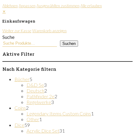
Ablehnen
Anpassen
Ausgewählten zustimmen
Alle erlauben
✕
Einkaufswagen
Weiter zur Kasse
Warenkorb anzeigen
Suche
Suchen
Aktive Filter
Nach Kategorie filtern
5
Bücher
5
Produkte
3
D&D 5e
3
Produkte
2
Deutsch
2
Produkte
2
Pathfinder 2e
2
3
Produkte
Regelwerke
3
2
Produkte
Coins
2
Produkte
1
Legendary Items Custom Coins
1
1
Produkt
Other
1
59
Produkt
Dice
59
Produkte
31
Acrylic Dice Set
31