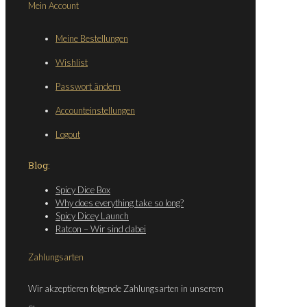
Mein Account
Meine Bestellungen
Wishlist
Passwort ändern
Accounteinstellungen
Logout
Blog:
Spicy Dice Box
Why does everything take so long?
Spicy Dicey Launch
Ratcon – Wir sind dabei
Zahlungsarten
Wir akzeptieren folgende Zahlungsarten in unserem