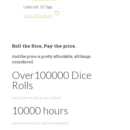
Lieferzeit:
10 Tage
In den Warenkorb
Roll the Dice, Pay the price.
And the price is pretty affordable, all things
considered.
Over
100000
Dice
Rolls
have been made on your behalf
10000
hours
spent on research and development