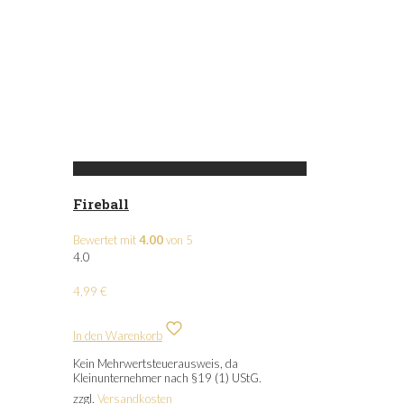
Fireball
Bewertet mit
4.00
von 5
4.0
4,99
€
In den Warenkorb
Kein Mehrwertsteuerausweis, da
Kleinunternehmer nach §19 (1) UStG.
zzgl.
Versandkosten