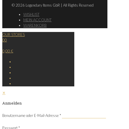
© 2026 Legendary Items GbR | All Rights Reserved
WISHLIST
MEIN ACCOUNT
WARENKORB
OUR STORES
0
0
0,00 €
✕
Anmelden
Benutzername oder E-Mail-Adresse
*
Passwort
*