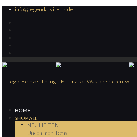
info@legendaryitems.de
HOME
SHOP ALL
NEUHEITEN
Uncommon Items