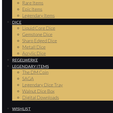
Rare Items
Epic Items
Legendary Items
DICE
Liquid Core Dice
Gemstone Dice
Sharp Edged Dice
Metall Dice
Acrylic Dice
REGELWERKE
LEGENDARY ITEMS
The DM Coin
SAGA
Legendary Dice Tray
Walnut Dice Box
Digital Downloads
WISHLIST