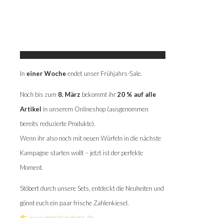
In
einer Woche
endet unser Frühjahrs-Sale.
Noch bis zum
8. März
bekommt ihr
20 % auf alle
Artikel
in unserem Onlineshop (ausgenommen
bereits reduzierte Produkte).
Wenn ihr also noch mit neuen Würfeln in die nächste
Kampagne starten wollt – jetzt ist der perfekte
Moment.
Stöbert durch unsere Sets, entdeckt die Neuheiten und
gönnt euch ein paar frische Zahlenkiesel.
www.legendaryitems.de