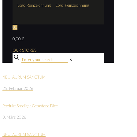
0
0
0,00 €
OUR STORES
✕
NEU: AURUM SANCTUM
25. Februar 2026
Produkt Spotlight Gemstone Dice
3. März 2026
NEU: AURUM SANCTUM