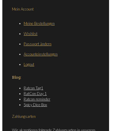
Mein Account
Meine Bestellungen
Wishlist
Passwort ändern
Accounteinstellungen
Logout
Blog:
Ratcon Tag1
RatCon Day 1
Ratcon reminder
Spicy Dice Box
Zahlungsarten
Wir akzeptieren folgende Zahlungsarten in unserem