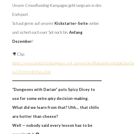
Unsere Crowdfunding-Kampagne geht langsam in den
Endspurt.
Schaut gerne auf unserer
Kickstarter-Seite
vorbei
und sichert euch euer Set noch bis
Anfang
Dezember
!
🎥 Clip:
https://www.twitch.tv/dungeons_mit_darian/clip/BlatantAcceptableStarSp
qxGTUQUVK8SmvZqh
“Dungeons with Darian” puts Spicy Dicey to
use for some
extra spicy
decision-making.
What did we learn from that? Uhh… that chilis
are hotter than cheese?
Well — nobody said every lesson has to be