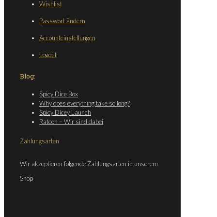
Wishlist
Passwort ändern
Accounteinstellungen
Logout
Blog:
Spicy Dice Box
Why does everything take so long?
Spicy Dicey Launch
Ratcon – Wir sind dabei
Zahlungsarten
Wir akzeptieren folgende Zahlungsarten in unserem
Shop