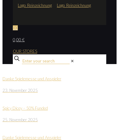
0
0
0,00 €
OUR STORES
✕
Danke Spielemesse und Anspieler
23. November 2025
Spicy Dicey – 50% Funded
25. November 2025
Danke Spielemesse und Anspieler