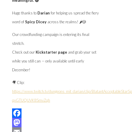
meaningful. 😅
Huge thanks to
Darian
for helping us spread the fiery
word of
Spicy Dicey
across the realms! 🌶️🎲
Our crowdfunding campaign is entering its final
stretch.
Check out our
Kickstarter page
and grab your set
while you still can — only available until early
December!
🎥 Clip:
https://www.twitch.tv/dungeons_mit_darian/clip/BlatantAcceptableStarSp
qxGTUQUVK8SmvZqh
Facebook