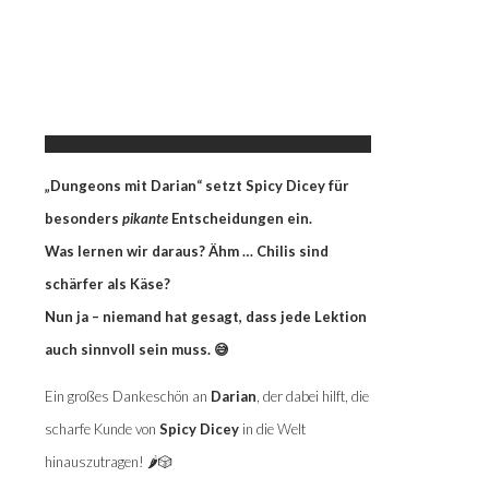
„Dungeons mit Darian“ setzt Spicy Dicey für
besonders
pikante
Entscheidungen ein.
Was lernen wir daraus? Ähm … Chilis sind
schärfer als Käse?
Nun ja – niemand hat gesagt, dass jede Lektion
auch sinnvoll sein muss. 😅
Ein großes Dankeschön an
Darian
, der dabei hilft, die
scharfe Kunde von
Spicy Dicey
in die Welt
hinauszutragen! 🌶️🎲