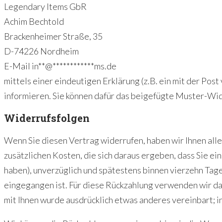
Legendary Items GbR
Achim Bechtold
Brackenheimer Straße, 35
D-74226 Nordheim
E-Mail
in
**
@
************
ms.de
mittels einer eindeutigen Erklärung (z.B. ein mit der Post
informieren. Sie können dafür das beigefügte Muster-Wid
Widerrufsfolgen
Wenn Sie diesen Vertrag widerrufen, haben wir Ihnen alle
zusätzlichen Kosten, die sich daraus ergeben, dass Sie e
haben), unverzüglich und spätestens binnen vierzehn Tage
eingegangen ist. Für diese Rückzahlung verwenden wir das
mit Ihnen wurde ausdrücklich etwas anderes vereinbart; 