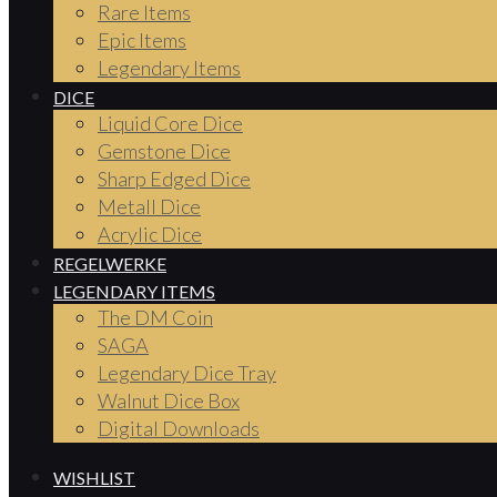
Rare Items
Epic Items
Legendary Items
DICE
Liquid Core Dice
Gemstone Dice
Sharp Edged Dice
Metall Dice
Acrylic Dice
REGELWERKE
LEGENDARY ITEMS
The DM Coin
SAGA
Legendary Dice Tray
Walnut Dice Box
Digital Downloads
WISHLIST