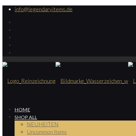
info@legendaryitems.de
HOME
SHOP ALL
NEUHEITEN
Uncommon Items