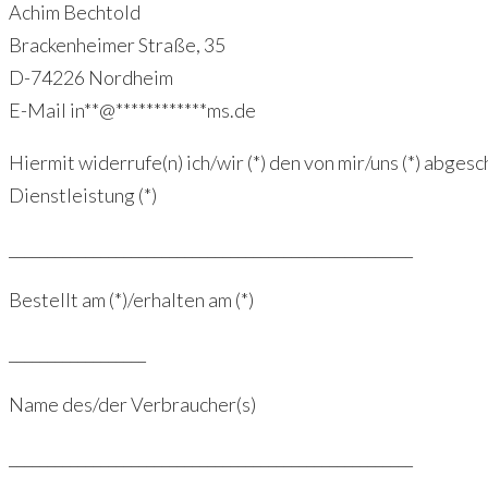
Achim Bechtold
Brackenheimer Straße, 35
D-74226 Nordheim
E-Mail
in
**
@
************
ms.de
Hiermit widerrufe(n) ich/wir (*) den von mir/uns (*) abg
Dienstleistung (*)
_____________________________________________________
Bestellt am (*)/erhalten am (*)
__________________
Name des/der Verbraucher(s)
_____________________________________________________