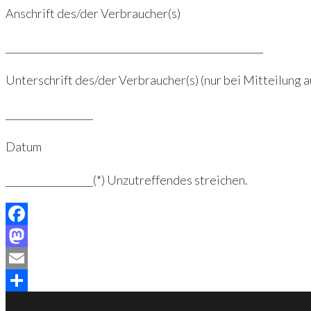
Anschrift des/der Verbraucher(s)
_____________________________________________________
Unterschrift des/der Verbraucher(s) (nur bei Mitteilung a
__________________
Datum
__________________(*) Unzutreffendes streichen.
Facebook
Mastodon
Email
Teilen