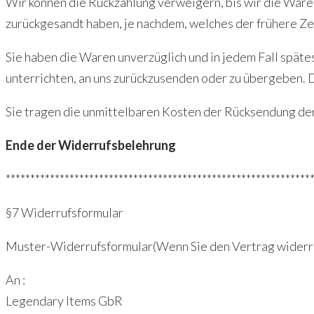
Wir können die Rückzahlung verweigern, bis wir die Ware
zurückgesandt haben, je nachdem, welches der frühere Zei
Sie haben die Waren unverzüglich und in jedem Fall spät
unterrichten, an uns zurückzusenden oder zu übergeben. D
Sie tragen die unmittelbaren Kosten der Rücksendung de
Ende der Widerrufsbelehrung
**************************************************************
§7 Widerrufsformular
Muster-Widerrufsformular(Wenn Sie den Vertrag widerrufen
An :
Legendary Items GbR