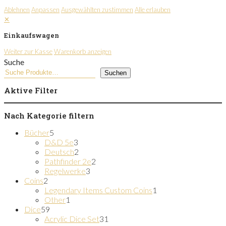
Ablehnen
Anpassen
Ausgewählten zustimmen
Alle erlauben
✕
Einkaufswagen
Weiter zur Kasse
Warenkorb anzeigen
Suche
Suchen
Aktive Filter
Nach Kategorie filtern
5
Bücher
5
Produkte
3
D&D 5e
3
Produkte
2
Deutsch
2
Produkte
2
Pathfinder 2e
2
3
Produkte
Regelwerke
3
2
Produkte
Coins
2
Produkte
1
Legendary Items Custom Coins
1
1
Produkt
Other
1
59
Produkt
Dice
59
Produkte
31
Acrylic Dice Set
31