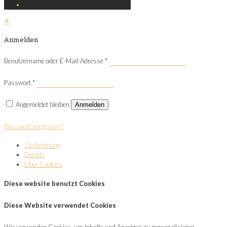
✕
Anmelden
Benutzername oder E-Mail-Adresse
*
Passwort
*
Angemeldet bleiben
Anmelden
Passwort vergessen?
Zustimmung
Details
Über Cookies
Diese website benutzt Cookies
Diese Website verwendet Cookies
Wir verwenden Cookies, um Inhalte und Anzeigen zu personalisieren,