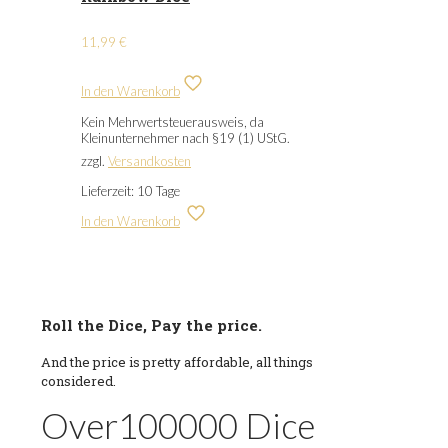
11,99
€
In den Warenkorb
Kein Mehrwertsteuerausweis, da
Kleinunternehmer nach §19 (1) UStG.
zzgl.
Versandkosten
Lieferzeit:
10 Tage
In den Warenkorb
Roll the Dice, Pay the price.
And the price is pretty affordable, all things
considered.
Over
100000
Dice