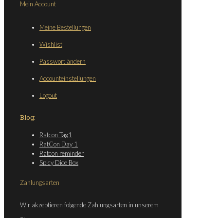
Mein Account
Meine Bestellungen
Wishlist
Passwort ändern
Accounteinstellungen
Logout
Blog:
Ratcon Tag1
RatCon Day 1
Ratcon reminder
Spicy Dice Box
Zahlungsarten
Wir akzeptieren folgende Zahlungsarten in unserem